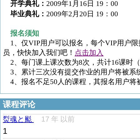
开学典礼：
2009
年
1
月
16
日
19
：
00
毕业典礼：
2009
年
2
月
20
日
19
：
00
报名须知
1
、仅
VIP
用户可以报名，每个
VIP
用户限
员，快快加入我们吧！
点击加入
2
、每门课上课次数为
8
次，共计
16
课时
3
、累计三次没有提交作业的用户将被系
4
、报名不足
50
人的课程，其报名用户将
课程评论
烮魂と颩
17 年 以前
1