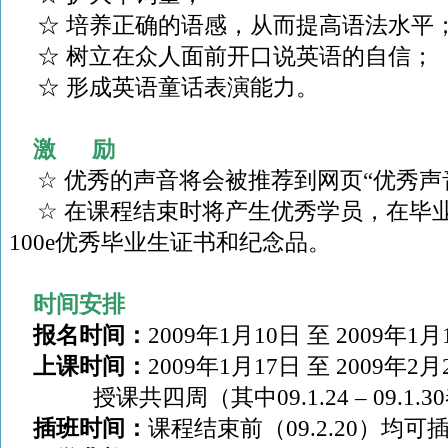
☆ 培养正确的语感，从而提高语法水平
☆ 树立在众人面前开口说英语的自信；
☆ 形成英语童话表演能力。
激
励
☆
优秀的声音将会被推荐到网页“优秀声
☆
在课程结束时将产生优秀学员，在毕
100e
优秀毕业生证书和纪念品。
时间安排
报名时间：
2009
年
1
月
10
日
至
2009
年
1
月
上课时间：
2009
年
1
月
17
日
至
2009
年
2
月
授课共四周（其中
09.1.24
– 09.1.30
插班时间：
课程结束前（
09.2.20
）均可