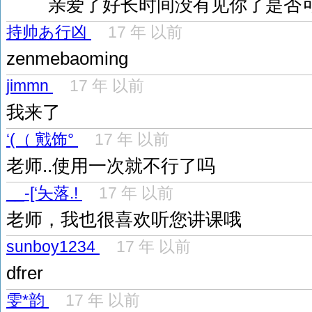
亲爱了好长时间没有见你了是否
持帅あ行凶
17 年 以前
zenmebaoming
jimmn
17 年 以前
我来了
‘(（ 戭饰°
17 年 以前
老师..使用一次就不行了吗
__-[‘夨落.!
17 年 以前
老师，我也很喜欢听您讲课哦
sunboy1234
17 年 以前
dfrer
雯*韵
17 年 以前