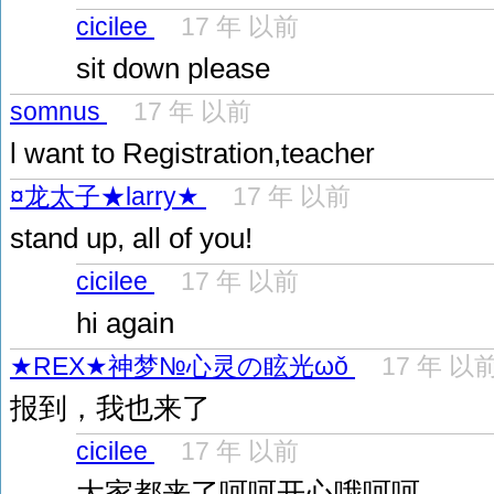
cicilee
17 年 以前
sit down please
somnus
17 年 以前
l want to Registration,teacher
¤龙太子★larry★
17 年 以前
stand up, all of you!
cicilee
17 年 以前
hi again
★REX★神梦№心灵の眩光ωǒ
17 年 以
报到，我也来了
cicilee
17 年 以前
大家都来了呵呵开心哦呵呵