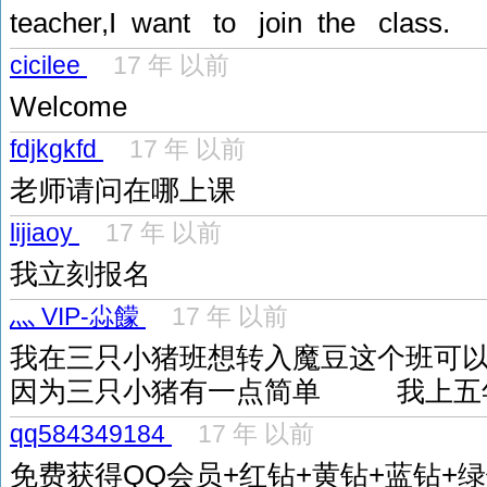
teacher,I want to join the class.
cicilee
17 年 以前
Welcome
fdjkgkfd
17 年 以前
老师请问在哪上课
lijiaoy
17 年 以前
我立刻报名
灬 VIP-尛饛
17 年 以前
我在三只小猪班想转入魔豆这个班可
因为三只小猪有一点简单 我上五年
qq584349184
17 年 以前
免费获得QQ会员+红钻+黄钻+蓝钻+绿